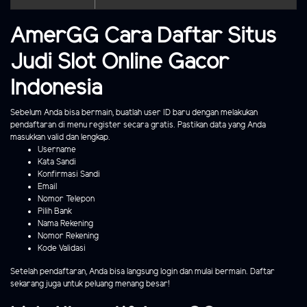
AmerGG Cara Daftar Situs
Judi Slot Online Gacor
Indonesia
Sebelum Anda bisa bermain, buatlah user ID baru dengan melakukan
pendaftaran di menu register secara gratis. Pastikan data yang Anda
masukkan valid dan lengkap.
Username
Kata Sandi
Konfirmasi Sandi
Email
Nomor Telepon
Pilih Bank
Nama Rekening
Nomor Rekening
Kode Validasi
Setelah pendaftaran, Anda bisa langsung login dan mulai bermain. Daftar
sekarang juga untuk peluang menang besar!