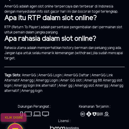
AmerGG adalah agen slot online terpercaya dan terbesar di Indonesia
dengan menyediakan info slot gacor hari ini dan bocoran togel terlengkap.
Apa itu RTP dalam slot online?
RTP (Return To Player) adalah persentase pengembalian dari permainan slot
untuk pemain dalam jangka panjang.
Apa rahasia dalam slot online?
Rahasia utama adalah memperhatikan history bermain dan peluang yang ada.
Jangan lupa untuk selalu menarik kemenangan (withdraw) jika sudah mencapai
target.
Tags Slots:
AmerGG
|
AmerGG Login
|
AmerGG Daftar
|
AmerGG Link
Alternatif
Amergg
|
Amergg Login
|
Amer GG slot
|
Amergg 88
Amergg slot
login
|
Amergg login link alternatif
|
Amer gg
|
Amergg slot
Amergg
|
Amergg
alternatif
|
Amergg login
Dukungan Perangkat :
Keamanan Terjamin :
KLIK DISINI
Lisensi :