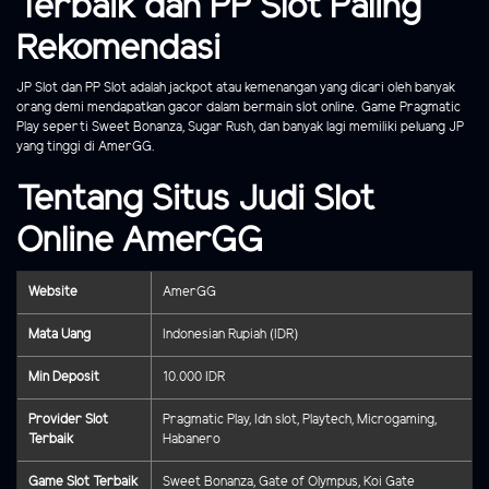
Terbaik dan PP Slot Paling
Rekomendasi
JP Slot dan PP Slot adalah jackpot atau kemenangan yang dicari oleh banyak
orang demi mendapatkan gacor dalam bermain slot online. Game Pragmatic
Play seperti Sweet Bonanza, Sugar Rush, dan banyak lagi memiliki peluang JP
yang tinggi di AmerGG.
Tentang Situs Judi Slot
Online AmerGG
Website
AmerGG
Mata Uang
Indonesian Rupiah (IDR)
Min Deposit
10.000 IDR
Provider Slot
Pragmatic Play, Idn slot, Playtech, Microgaming,
Terbaik
Habanero
Game Slot Terbaik
Sweet Bonanza, Gate of Olympus, Koi Gate