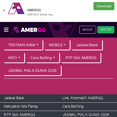
Download
×
AMERGG
AMERGG Mobile App
MASUK
DAFTAR
TENTANG KAMI
MOBILE
Jadwal Bank
INFO
Cara Betting
RTP Slot AMERGG
JADWAL PIALA DUNIA 2026
Jadwal Bank
Link Alternatif AMERGG
Kalkulator Mix Parlay
Cara Betting
RTP Slot AMERGG
JADWAL PIALA DUNIA 2026